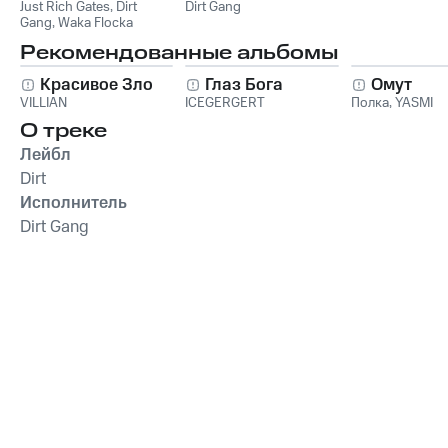
Just Rich Gates
Dirt Gang, Waka
,
Dirt
Dirt Gang
Gang
,
Waka Flocka
Flocka Flame, Mac
Flame
,
Mac Bre Z
,
Just
Bre Z) - Single
Рекомендованные альбомы
Rich Gates feat. Dirt
Gang, Waka Flocka
Красивое Зло
Глаз Бога
Омут
Flame, Mac Bre Z
VILLIAN
ICEGERGERT
Полка
,
YASMI
О треке
Лейбл
Dirt
Исполнитель
Dirt Gang