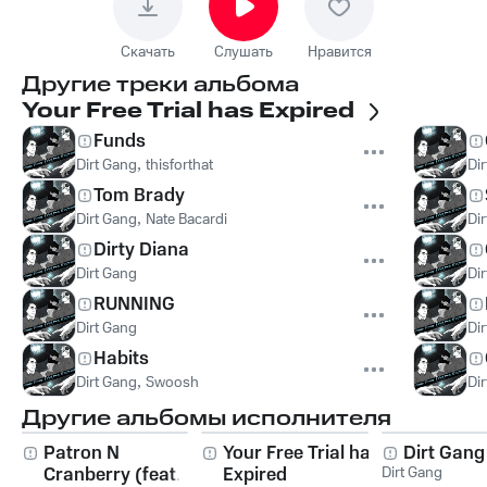
Скачать
Слушать
Нравится
Другие треки альбома
Your Free Trial has Expired
Funds
Dirt Gang
,
thisforthat
Di
Tom Brady
Dirt Gang
,
Nate Bacardi
Di
Dirty Diana
Dirt Gang
Di
RUNNING
Dirt Gang
Di
Habits
Dirt Gang
,
Swoosh
Di
Другие альбомы исполнителя
Patron N
Your Free Trial has
Dirt Gang
Cranberry (feat.
Expired
Dirt Gang