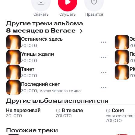
Скачать
Слушать
Нравится
Другие треки альбома
8 месяцев в Вегасе
Останемся здесь
Э
ZOLOTO
ZO
Улицы ждали
П
ZOLOTO
ZO
Тянет
P
ZOLOTO
ZO
Последний снег
ZOLOTO
,
масло черного тмина
Другие альбомы исполнителя
Не переживай
В текиле
Соня
ZOLOTO
ZOLOTO
соня хочет тан
ZOLOTO
Похожие треки