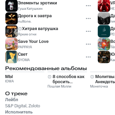
Элементы эротики
V
Гуша Катушкин
НЕ
Дорога к завтра
Д
nulltone.
ти
Хитрая ватрушка
Д
Яркие огни
PE
Save Your Love
В
PAPPAYA
Тё
Свет
Ю
SYOMA
Ка
Рекомендованные альбомы
МЫ
8 способов как
Молитвы
IOWA
бросить...
Анекдоты
Пошлая Молли
Монеточка
О треке
Лейбл
S&P Digital, Zoloto
Исполнитель