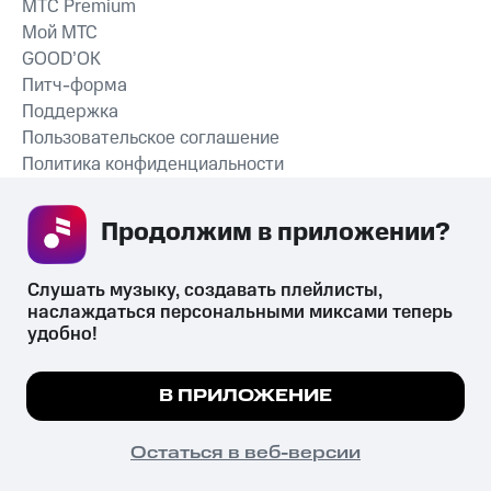
MTС Premium
Мой МТС
GOOD’OK
Питч-форма
Поддержка
Пользовательское соглашение
Политика конфиденциальности
Рекомендательные технологии
Продолжим в приложении? 
СКАЧАТЬ ПРИЛОЖЕНИЕ
Слушать музыку, создавать плейлисты, 
наслаждаться персональными миксами теперь 
удобно!
Незаконное потребление наркотических средств,
психотропных веществ, их аналогов причиняет вред здоровью,
Мы используем куки, чтобы на сайте все
В ПРИЛОЖЕНИЕ
их незаконный оборот запрещён и влечёт установленную
работало.
Подробнее
законодательством ответственность.
© 2026 ООО «КИОН».
ПОНЯТНО
Остаться в веб-версии
Все права защищены
18+
Главная
В приложение
Избранное