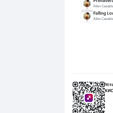
Primavera
Allen Casabl
Falling Lo
Allen Casabl
Уст
КИО