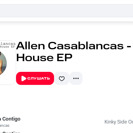
Allen Casablancas -
House EP
СЛУШАТЬ
 Contigo
Kinky Side O
ancas