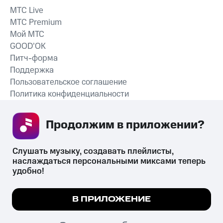
MTС Live
MTС Premium
Мой МТС
GOOD’OK
Питч-форма
Поддержка
Пользовательское соглашение
Политика конфиденциальности
Рекомендательные технологии
Продолжим в приложении? 
СКАЧАТЬ ПРИЛОЖЕНИЕ
Слушать музыку, создавать плейлисты, 
наслаждаться персональными миксами теперь 
удобно!
Незаконное потребление наркотических средств,
психотропных веществ, их аналогов причиняет вред здоровью,
Мы используем куки, чтобы на сайте все
В ПРИЛОЖЕНИЕ
их незаконный оборот запрещён и влечёт установленную
работало.
Подробнее
законодательством ответственность.
© 2026 ООО «КИОН».
ПОНЯТНО