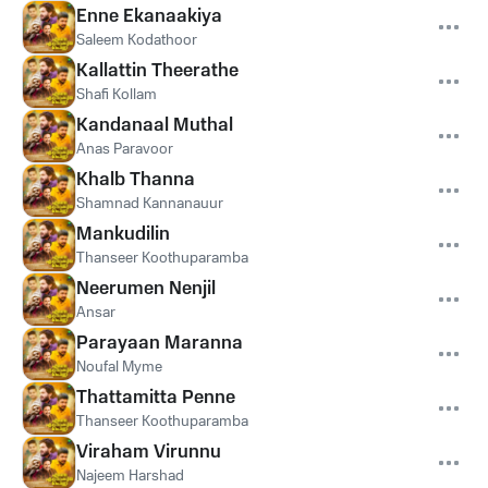
Enne Ekanaakiya
Saleem Kodathoor
Kallattin Theerathe
Shafi Kollam
Kandanaal Muthal
Anas Paravoor
Khalb Thanna
Shamnad Kannanauur
Mankudilin
Thanseer Koothuparamba
Neerumen Nenjil
Ansar
Parayaan Maranna
Noufal Myme
Thattamitta Penne
Thanseer Koothuparamba
Viraham Virunnu
Najeem Harshad