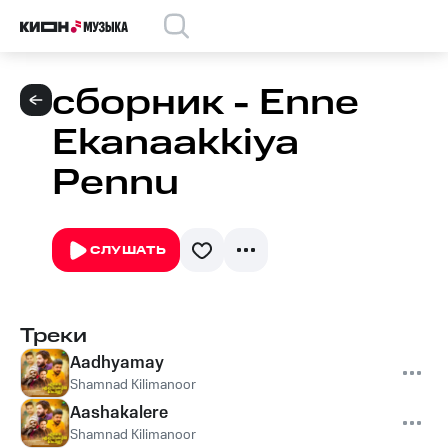
сборник - Enne
Ekanaakkiya
Pennu
СЛУШАТЬ
Треки
Aadhyamay
Shamnad Kilimanoor
Aashakalere
Shamnad Kilimanoor