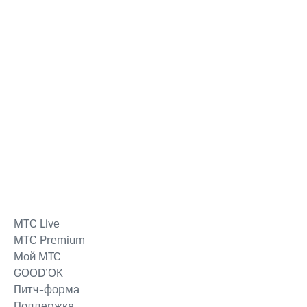
MTС Live
MTС Premium
Мой МТС
GOOD’OK
Питч-форма
Поддержка