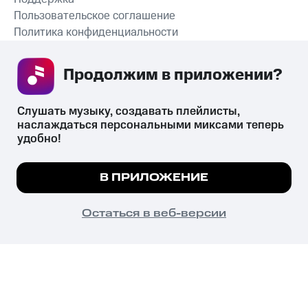
Пользовательское соглашение
Политика конфиденциальности
Рекомендательные технологии
Продолжим в приложении? 
СКАЧАТЬ ПРИЛОЖЕНИЕ
Слушать музыку, создавать плейлисты, 
наслаждаться персональными миксами теперь 
удобно!
Незаконное потребление наркотических средств,
психотропных веществ, их аналогов причиняет вред здоровью,
Мы используем куки, чтобы на сайте все
В ПРИЛОЖЕНИЕ
их незаконный оборот запрещён и влечёт установленную
работало.
Подробнее
законодательством ответственность.
© 2026 ООО «КИОН».
ПОНЯТНО
Остаться в веб-версии
Все права защищены
18+
Главная
В приложение
Избранное