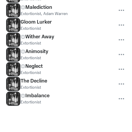
Malediction
Extortionist
,
Adam Warren
Gloom Lurker
Extortionist
Wither Away
Extortionist
Animosity
Extortionist
Neglect
Extortionist
The Decline
Extortionist
Imbalance
Extortionist