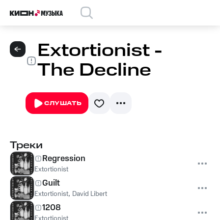
Extortionist -
The Decline
СЛУШАТЬ
Треки
Regression
Extortionist
Guilt
Extortionist
,
David Libert
1208
Extortionist