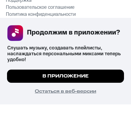
Поддержка
Пользовательское соглашение
Политика конфиденциальности
Рекомендательные технологии
Продолжим в приложении? 
СКАЧАТЬ ПРИЛОЖЕНИЕ
Слушать музыку, создавать плейлисты, 
наслаждаться персональными миксами теперь 
удобно!
Незаконное потребление наркотических средств,
психотропных веществ, их аналогов причиняет вред здоровью,
Мы используем куки, чтобы на сайте все
В ПРИЛОЖЕНИЕ
их незаконный оборот запрещён и влечёт установленную
работало.
Подробнее
законодательством ответственность.
© 2026 ООО «КИОН».
ПОНЯТНО
Остаться в веб-версии
Все права защищены
18+
Главная
В приложение
Избранное