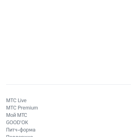
MTС Live
MTС Premium
Мой МТС
GOOD’OK
Питч-форма