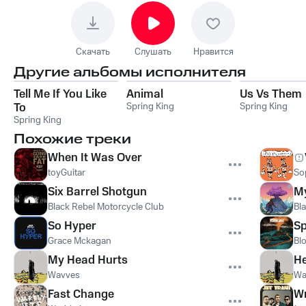
Скачать
Слушать
Нравится
Другие альбомы исполнителя
Tell Me If You Like
Animal
Us Vs Them
To
Spring King
Spring King
Spring King
Похожие треки
When It Was Over
toyGuitar
So
Six Barrel Shotgun
My
Black Rebel Motorcycle Club
Bl
So Hyper
S
Grace Mckagan
Bl
My Head Hurts
He
Wavves
Wa
Fast Change
W