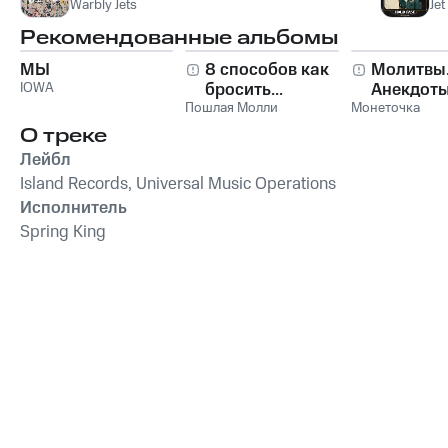
Warbly Jets
Jet
Рекомендованные альбомы
МЫ
8 способов как
Молитвы
IOWA
бросить...
Анекдоты
Пошлая Молли
Монеточка
О треке
Лейбл
Island Records, Universal Music Operations
Исполнитель
Spring King