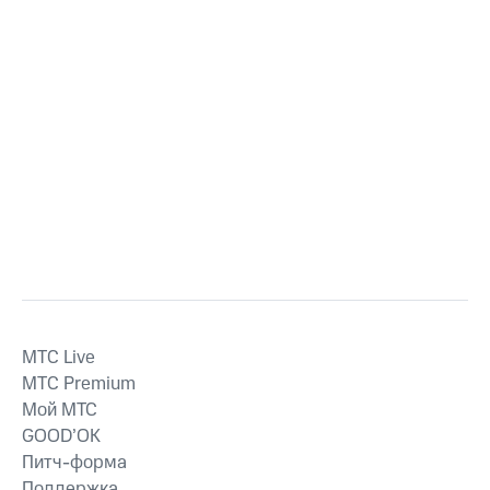
MTС Live
MTС Premium
Мой МТС
GOOD’OK
Питч-форма
Поддержка