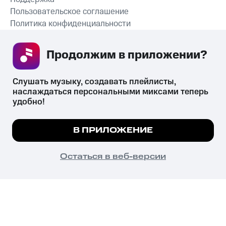
Пользовательское соглашение
Политика конфиденциальности
Рекомендательные технологии
Продолжим в приложении? 
СКАЧАТЬ ПРИЛОЖЕНИЕ
Слушать музыку, создавать плейлисты, 
наслаждаться персональными миксами теперь 
удобно!
Незаконное потребление наркотических средств,
психотропных веществ, их аналогов причиняет вред здоровью,
Мы используем куки, чтобы на сайте все
В ПРИЛОЖЕНИЕ
их незаконный оборот запрещён и влечёт установленную
работало.
Подробнее
законодательством ответственность.
© 2026 ООО «КИОН».
ПОНЯТНО
Остаться в веб-версии
Все права защищены
18+
Главная
В приложение
Избранное