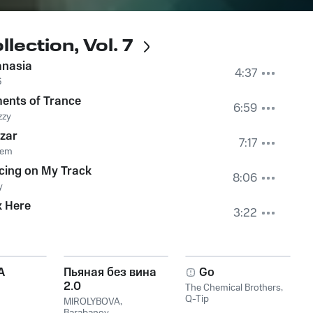
lection, Vol. 7
anasia
4:37
6
ents of Trance
6:59
zzy
zar
7:17
eem
cing on My Track
8:06
y
k Here
3:22
A
Пьяная без вина
Go
2.0
The Chemical Brothers
,
Q-Tip
MIROLYBOVA
,