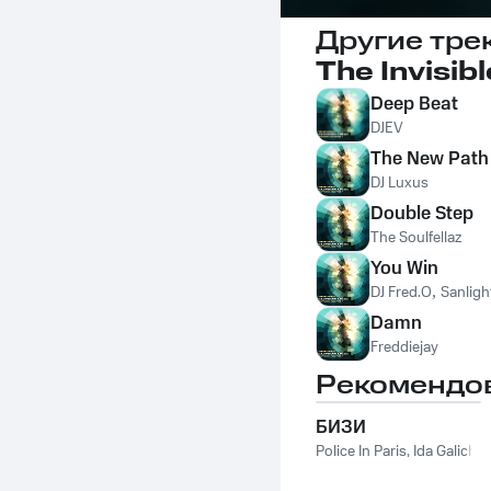
Другие тре
The Invisibl
Deep Beat
DJEV
The New Path
DJ Luxus
Double Step
The Soulfellaz
You Win
DJ Fred.O
,
Sanligh
Damn
Freddiejay
Рекомендо
БИЗИ
Police In Paris
,
Ida Galich