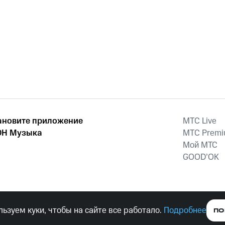
ановите приложение
MTС Live
Н Музыка
MTС Prem
Мой МТС
GOOD’OK
наркотических средств, психотропных веществ, их аналогов причиня
ьзуем куки, чтобы на сайте все работало.
Подробнее
ПО
тельством ответственность.
е права защищены