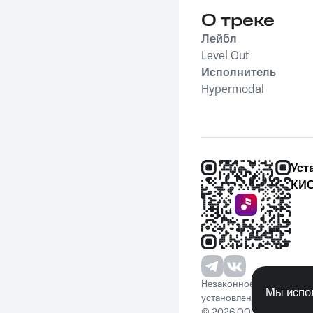
О треке
Лейбл
Level Out
Исполнитель
Hypermodal
Уст
КИО
Незаконное потребление 
Мы испол
установленную законода
© 2026 ООО «КИОН». Вс