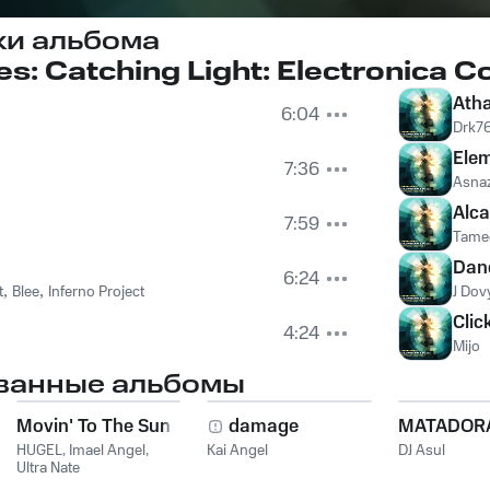
ки альбома
es: Catching Light: Electronica Col
Ath
6:04
Drk7
Elem
7:36
Asna
Alca
7:59
Tam
Dan
6:24
t
,
Blee
,
Inferno Project
J Dov
Clic
4:24
Mijo
ванные альбомы
Movin' To The Sun
damage
MATADOR
HUGEL
,
Imael Angel
,
Kai Angel
DJ Asul
Ultra Nate