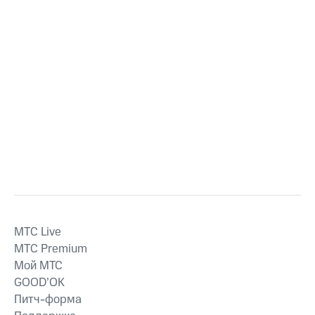
MTС Live
MTС Premium
Мой МТС
GOOD’OK
Питч-форма