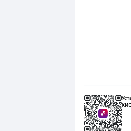
Уст
КИО