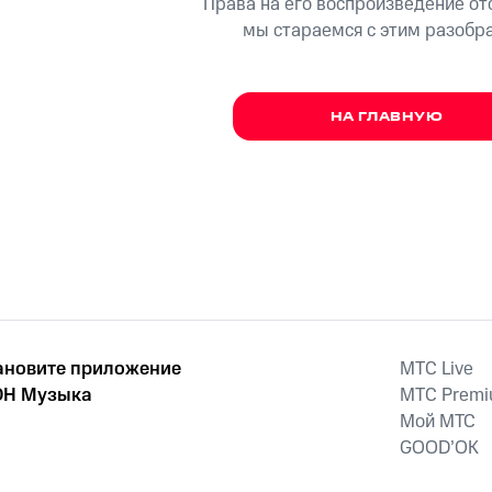
Права на его воспроизведение о
мы стараемся с этим разобр
НА ГЛАВНУЮ
ановите приложение
MTС Live
Н Музыка
MTС Prem
Мой МТС
GOOD’OK