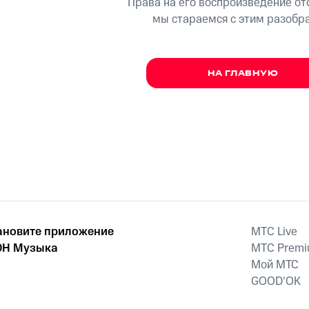
Права на его воспроизведение о
мы стараемся с этим разобр
НА ГЛАВНУЮ
ановите приложение
MTС Live
Н Музыка
MTС Prem
Мой МТС
GOOD’OK