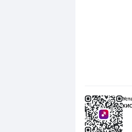
Уст
КИО