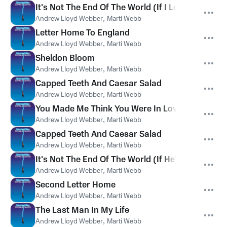
It's Not The End Of The World (If I Lose Him)
Andrew Lloyd Webber
,
Marti Webb
Letter Home To England
Andrew Lloyd Webber
,
Marti Webb
Sheldon Bloom
Andrew Lloyd Webber
,
Marti Webb
Capped Teeth And Caesar Salad
Andrew Lloyd Webber
,
Marti Webb
You Made Me Think You Were In Love
Andrew Lloyd Webber
,
Marti Webb
Capped Teeth And Caesar Salad
Andrew Lloyd Webber
,
Marti Webb
It's Not The End Of The World (If He's Younger)
Andrew Lloyd Webber
,
Marti Webb
Second Letter Home
Andrew Lloyd Webber
,
Marti Webb
The Last Man In My Life
Andrew Lloyd Webber
,
Marti Webb