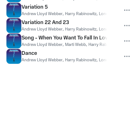
Variation 5
Andrew Lloyd Webber
,
Harry Rabinowitz
,
London Philharmonic
Variation 22 And 23
Andrew Lloyd Webber
,
Harry Rabinowitz
,
London Philharmonic
Song - When You Want To Fall In Love
Andrew Lloyd Webber
,
Marti Webb
,
Harry Rabinowitz
,
London 
Dance
Andrew Lloyd Webber
,
Harry Rabinowitz
,
London Philharmonic