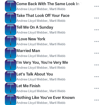
Come Back With The Same Look In Your Eyes
Andrew Lloyd Webber
,
Marti Webb
Take That Look Off Your Face
Andrew Lloyd Webber
,
Marti Webb
Tell Me On A Sunday
Andrew Lloyd Webber
,
Marti Webb
I Love New York
Andrew Lloyd Webber
,
Marti Webb
Married Man
Andrew Lloyd Webber
,
Marti Webb
I'm Very You, You're Very Me
Andrew Lloyd Webber
,
Marti Webb
Let's Talk About You
Andrew Lloyd Webber
,
Marti Webb
Let Me Finish
Andrew Lloyd Webber
,
Marti Webb
Nothing Like You've Ever Known
Andrew Lloyd Webber
,
Marti Webb