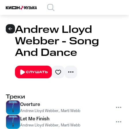
Andrew Lloyd
Webber - Song
And Dance
СЛУШАТЬ
Треки
Overture
Andrew Lloyd Webber
,
Marti Webb
Let Me Finish
Andrew Lloyd Webber
,
Marti Webb