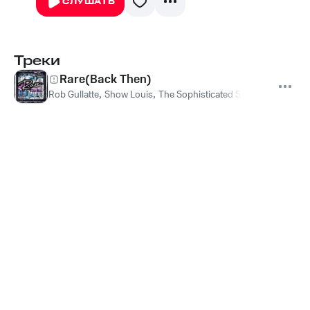
СЛУШАТЬ
Треки
Rare(Back Then)
Rob Gullatte
,
Show Louis
,
The Sophisticated Savages
,
D Gotti