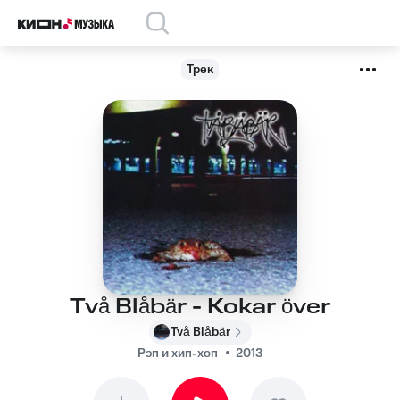
Трек
Två Blåbär - Kokar över
Två Blåbär
Рэп и хип-хоп
2013