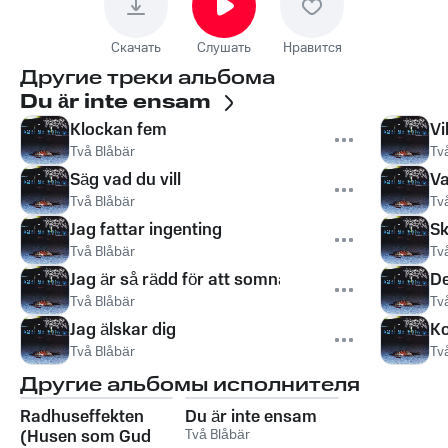
Скачать
Слушать
Нравится
Другие треки альбома
Du är inte ensam
Klockan fem
Vi
Två Blåbär
Tv
Säg vad du vill
Va
Två Blåbär
Tv
Jag fattar ingenting
Sk
Två Blåbär
Tv
Jag är så rädd för att somna
De
Två Blåbär
Tv
Jag älskar dig
Ko
Två Blåbär
Tv
Другие альбомы исполнителя
Radhuseffekten
Du är inte ensam
(Husen som Gud
Två Blåbär