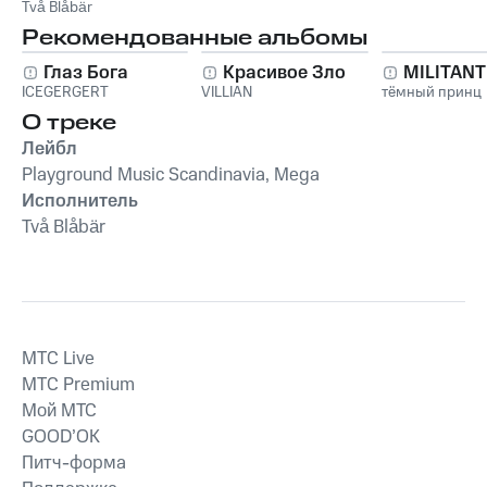
glömde)
Två Blåbär
Рекомендованные альбомы
Глаз Бога
Красивое Зло
MILITAN
ICEGERGERT
VILLIAN
тёмный принц
О треке
Лейбл
Playground Music Scandinavia, Mega
Исполнитель
Två Blåbär
MTС Live
MTС Premium
Мой МТС
GOOD’OK
Питч-форма