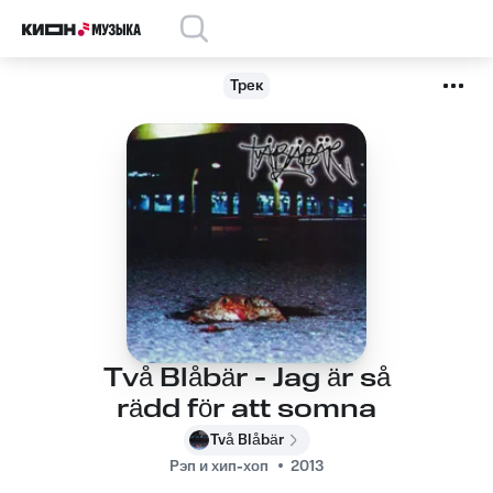
Трек
Två Blåbär - Jag är så
rädd för att somna
Två Blåbär
Рэп и хип-хоп
2013