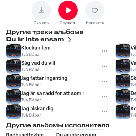
Скачать
Слушать
Нравится
Другие треки альбома
Du är inte ensam
Klockan fem
Vi
Två Blåbär
Tv
Säg vad du vill
Va
Två Blåbär
Tv
Jag fattar ingenting
Sk
Två Blåbär
Tv
Jag är så rädd för att somna
De
Två Blåbär
Tv
Jag älskar dig
Ko
Två Blåbär
Tv
Другие альбомы исполнителя
Radhuseffekten
Du är inte ensam