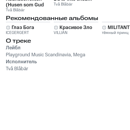
(Husen som Gud
Två Blåbär
glömde)
Två Blåbär
Рекомендованные альбомы
Глаз Бога
Красивое Зло
MILITAN
ICEGERGERT
VILLIAN
тёмный принц
О треке
Лейбл
Playground Music Scandinavia, Mega
Исполнитель
Två Blåbär