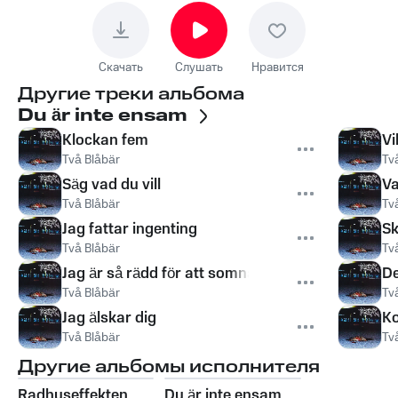
Скачать
Слушать
Нравится
Другие треки альбома
Du är inte ensam
Klockan fem
Vi
Två Blåbär
Tv
Säg vad du vill
Va
Två Blåbär
Tv
Jag fattar ingenting
Sk
Två Blåbär
Tv
Jag är så rädd för att somna
De
Två Blåbär
Tv
Jag älskar dig
Ko
Två Blåbär
Tv
Другие альбомы исполнителя
Radhuseffekten
Du är inte ensam