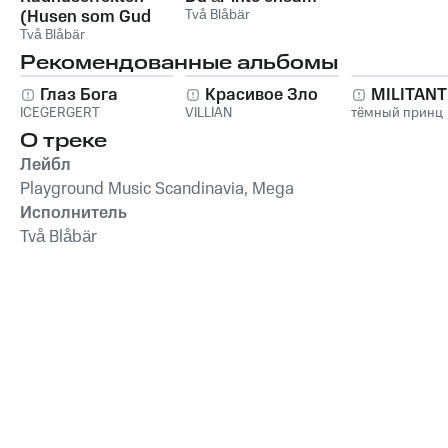
(Husen som Gud
Två Blåbär
glömde)
Två Blåbär
Рекомендованные альбомы
Глаз Бога
Красивое Зло
MILITAN
ICEGERGERT
VILLIAN
тёмный принц
О треке
Лейбл
Playground Music Scandinavia, Mega
Исполнитель
Två Blåbär