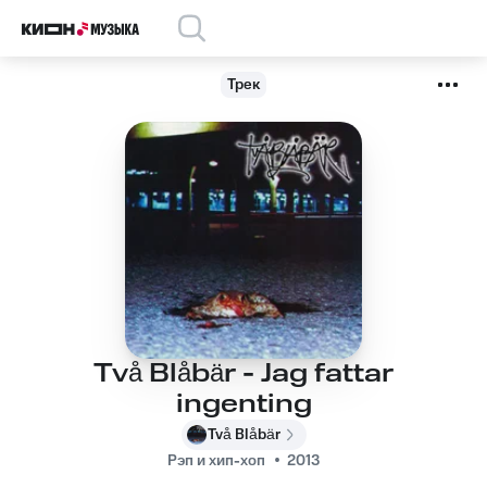
Трек
Två Blåbär - Jag fattar
ingenting
Två Blåbär
Рэп и хип-хоп
2013