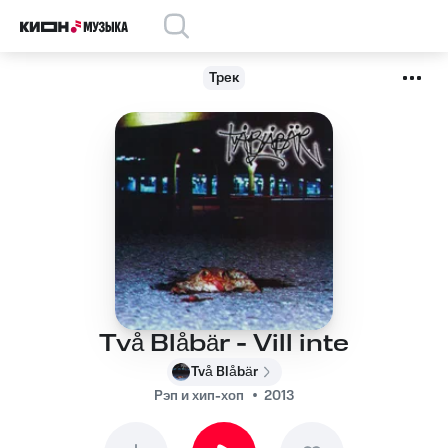
Трек
Två Blåbär - Vill inte
Två Blåbär
Рэп и хип-хоп
2013