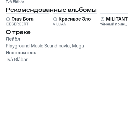
glömde)
Två Blåbär
Рекомендованные альбомы
Глаз Бога
Красивое Зло
MILITAN
ICEGERGERT
VILLIAN
тёмный принц
О треке
Лейбл
Playground Music Scandinavia, Mega
Исполнитель
Två Blåbär