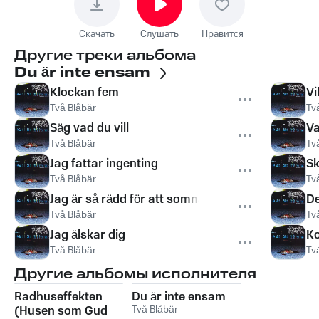
Скачать
Слушать
Нравится
Другие треки альбома
Du är inte ensam
Klockan fem
Vi
Två Blåbär
Tv
Säg vad du vill
Va
Två Blåbär
Tv
Jag fattar ingenting
Sk
Två Blåbär
Tv
Jag är så rädd för att somna
De
Två Blåbär
Tv
Jag älskar dig
Ko
Två Blåbär
Tv
Другие альбомы исполнителя
Radhuseffekten
Du är inte ensam
(Husen som Gud
Två Blåbär