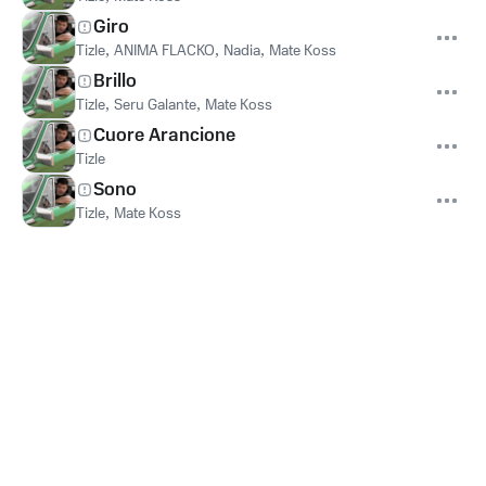
Giro
Tizle
,
ANIMA FLACKO
,
Nadia
,
Mate Koss
Brillo
Tizle
,
Seru Galante
,
Mate Koss
Cuore Arancione
Tizle
Sono
Tizle
,
Mate Koss