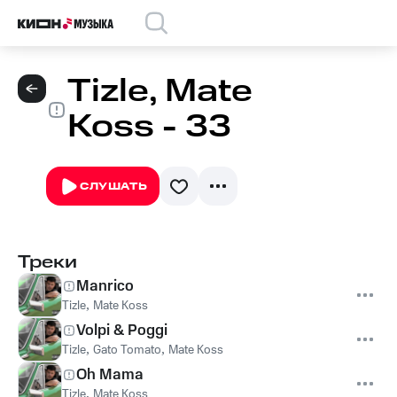
Tizle, Mate
Koss - 33
СЛУШАТЬ
Треки
Manrico
Tizle
,
Mate Koss
Volpi & Poggi
Tizle
,
Gato Tomato
,
Mate Koss
Oh Mama
Tizle
,
Mate Koss