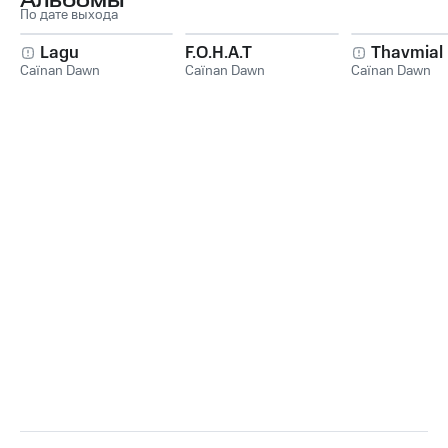
Альбомы
По дате выхода
Lagu
F.O.H.A.T
Thavmial
Caïnan Dawn
Caïnan Dawn
Caïnan Dawn