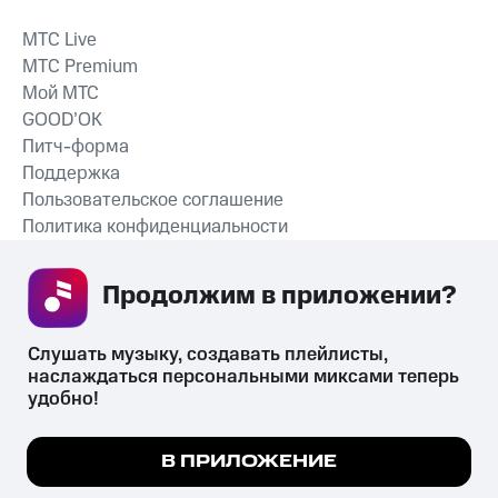
MTС Live
MTС Premium
Мой МТС
GOOD’OK
Питч-форма
Поддержка
Пользовательское соглашение
Политика конфиденциальности
Рекомендательные технологии
Продолжим в приложении? 
СКАЧАТЬ ПРИЛОЖЕНИЕ
Слушать музыку, создавать плейлисты, 
наслаждаться персональными миксами теперь 
удобно!
Незаконное потребление наркотических средств,
психотропных веществ, их аналогов причиняет вред здоровью,
Мы используем куки, чтобы на сайте все
В ПРИЛОЖЕНИЕ
их незаконный оборот запрещён и влечёт установленную
работало.
Подробнее
законодательством ответственность.