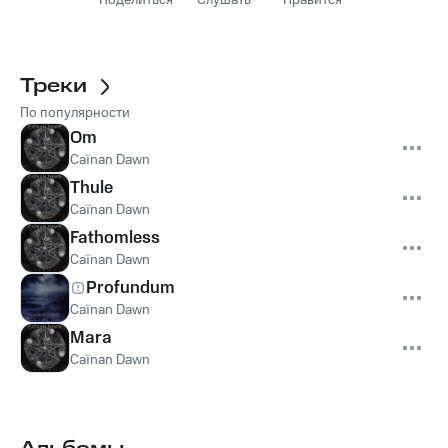
Поделиться
Слушать
Нравится
Треки
По популярности
Om
Caïnan Dawn
Thule
Caïnan Dawn
Fathomless
Caïnan Dawn
Profundum
Caïnan Dawn
Mara
Caïnan Dawn