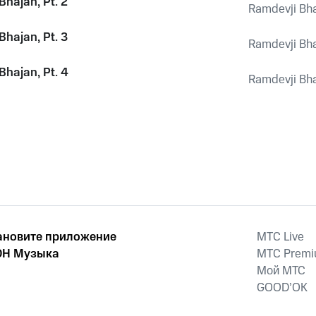
Bhajan, Pt. 2
Ramdevji Bh
Bhajan, Pt. 3
Ramdevji Bh
Bhajan, Pt. 4
Ramdevji Bh
ановите приложение
MTС Live
Н Музыка
MTС Prem
Мой МТС
GOOD’OK