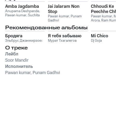
Amba Jagdamba
Jai Jalaram Non
Chhoudi Ke
Anupama Deshpande
,
Stop
Peechhe Ch
Pawan kumar
,
Suchita
Pawan kumar
,
Punam
Pawan kumar
,
M
Vaz
,
Mukhtar Shah
,
Gadhvi
Arora
,
Ram Kum
Poonam Gadhavi
Рекомендованные альбомы
Бродяга
Я тебя забываю
Mi Chico
Эльбрус Джанмирзоев
Мурат Тхагалегов
Dj Goja
О треке
Лейбл
Soor Mandir
Исполнитель
Pawan kumar, Punam Gadhvi