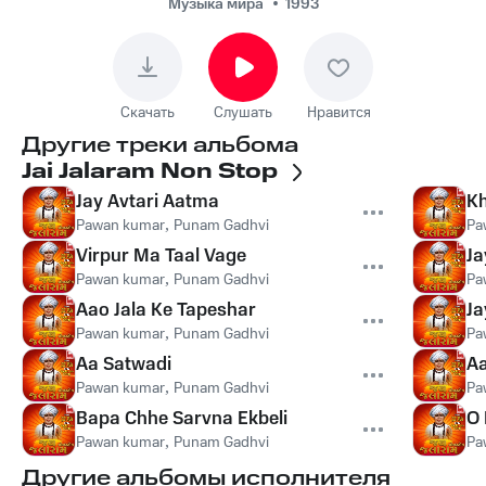
Музыка мира
1993
Скачать
Слушать
Нравится
Другие треки альбома
Jai Jalaram Non Stop
Jay Avtari Aatma
K
Pawan kumar
,
Punam Gadhvi
Pa
Virpur Ma Taal Vage
Ja
Pawan kumar
,
Punam Gadhvi
Pa
Aao Jala Ke Tapeshar
Ja
Pawan kumar
,
Punam Gadhvi
Pa
Aa Satwadi
Aa
Pawan kumar
,
Punam Gadhvi
Pa
Bapa Chhe Sarvna Ekbeli
O 
Pawan kumar
,
Punam Gadhvi
Pa
Другие альбомы исполнителя