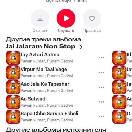
Музыка мира
1993
Скачать
Слушать
Нравится
Другие треки альбома
Jai Jalaram Non Stop
Jay Avtari Aatma
K
Pawan kumar
,
Punam Gadhvi
Pa
Virpur Ma Taal Vage
Ja
Pawan kumar
,
Punam Gadhvi
Pa
Aao Jala Ke Tapeshar
Ja
Pawan kumar
,
Punam Gadhvi
Pa
Aa Satwadi
Aa
Pawan kumar
,
Punam Gadhvi
Pa
Bapa Chhe Sarvna Ekbeli
O 
Pawan kumar
,
Punam Gadhvi
Pa
Другие альбомы исполнителя