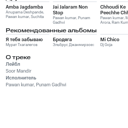
Amba Jagdamba
Jai Jalaram Non
Chhoudi Ke
Anupama Deshpande
,
Stop
Peechhe Ch
Pawan kumar
,
Suchita
Pawan kumar
,
Punam
Pawan kumar
,
M
Vaz
,
Mukhtar Shah
,
Gadhvi
Arora
,
Ram Kum
Poonam Gadhavi
Рекомендованные альбомы
Я тебя забываю
Бродяга
Mi Chico
Мурат Тхагалегов
Эльбрус Джанмирзоев
Dj Goja
О треке
Лейбл
Soor Mandir
Исполнитель
Pawan kumar, Punam Gadhvi