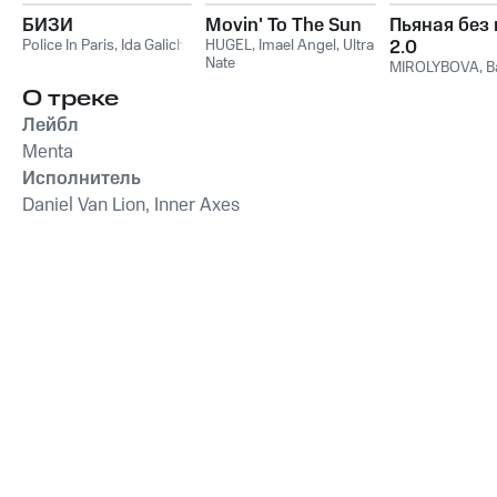
БИЗИ
Movin' To The Sun
Пьяная без
Police In Paris
,
Ida Galich
HUGEL
,
Imael Angel
,
Ultra
2.0
Nate
MIROLYBOVA
,
B
О треке
Лейбл
Menta
Исполнитель
Daniel Van Lion, Inner Axes