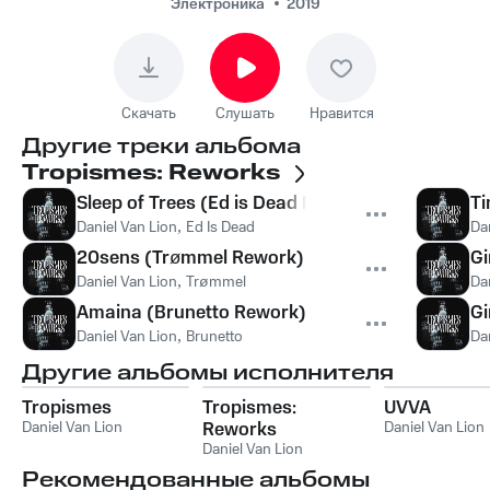
Электроника
2019
Скачать
Слушать
Нравится
Другие треки альбома
Tropismes: Reworks
Sleep of Trees (Ed is Dead Rework)
Ti
Daniel Van Lion
,
Ed Is Dead
Da
20sens (Trømmel Rework)
Gi
Daniel Van Lion
,
Trømmel
Da
Amaina (Brunetto Rework)
Gi
Daniel Van Lion
,
Brunetto
Da
Другие альбомы исполнителя
Tropismes
Tropismes:
UVVA
Daniel Van Lion
Reworks
Daniel Van Lion
Daniel Van Lion
Рекомендованные альбомы