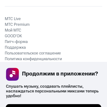
MTС Live
MTС Premium
Мой МТС
GOOD’OK
Питч-форма
Поддержка
Пользовательское соглашение
Политика конфиденциальности
Рекомендательные технологии
Продолжим в приложении? 
СКАЧАТЬ ПРИЛОЖЕНИЕ
Слушать музыку, создавать плейлисты, 
наслаждаться персональными миксами теперь 
удобно!
Незаконное потребление наркотических средств,
психотропных веществ, их аналогов причиняет вред здоровью,
Мы используем куки, чтобы на сайте все