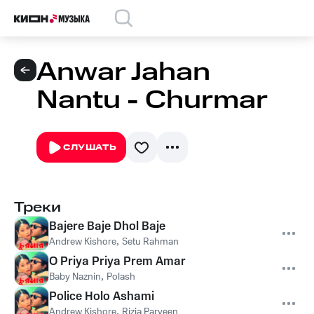
Anwar Jahan
Nantu - Churmar
СЛУШАТЬ
Треки
Bajere Baje Dhol Baje
Andrew Kishore
,
Setu Rahman
O Priya Priya Prem Amar
Baby Naznin
,
Polash
Police Holo Ashami
Andrew Kishore
,
Rizia Parveen