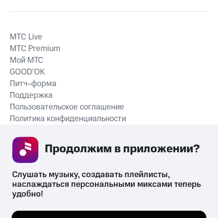
MTС Live
MTС Premium
Мой МТС
GOOD’OK
Питч-форма
Поддержка
Пользовательское соглашение
Политика конфиденциальности
Рекомендательные технологии
Продолжим в приложении? 
СКАЧАТЬ ПРИЛОЖЕНИЕ
Слушать музыку, создавать плейлисты, 
наслаждаться персональными миксами теперь 
удобно!
Незаконное потребление наркотических средств,
психотропных веществ, их аналогов причиняет вред здоровью,
Мы используем куки, чтобы на сайте все