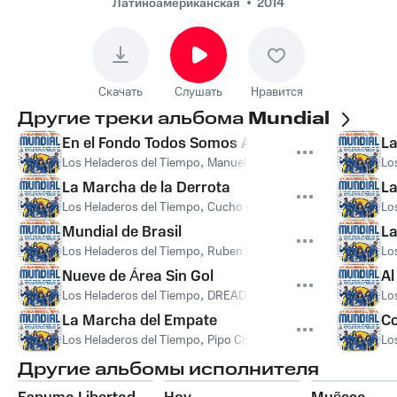
Латиноамериканская
2014
Скачать
Слушать
Нравится
Другие треки альбома
Mundial
En el Fondo Todos Somos Arqueros
La
Los Heladeros del Tiempo
,
Manuel Moretti
Lo
La Marcha de la Derrota
La
Los Heladeros del Tiempo
,
Cucho Parisi
Lo
Mundial de Brasil
La
Los Heladeros del Tiempo
,
Ruben Rada
Lo
Nueve de Área Sin Gol
Al
Los Heladeros del Tiempo
,
DREAD MAR I
Lo
La Marcha del Empate
Co
Los Heladeros del Tiempo
,
Pipo Cipolatti
Lo
Другие альбомы исполнителя