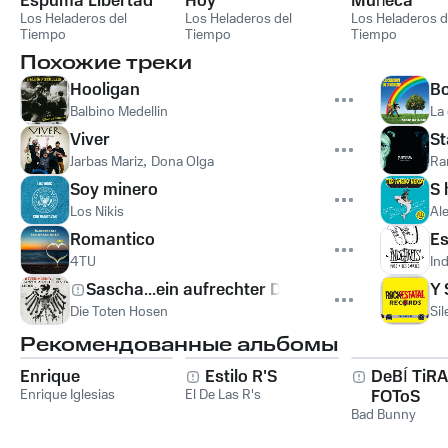
Espuma Libertad
Hoy
Muñeca
Los Heladeros del
Los Heladeros del
Los Heladeros d
Tiempo
Tiempo
Tiempo
Похожие треки
Hooligan
B
Balbino Medellin
La
Viver
St
Jarbas Mariz
,
Dona Olga
Ra
Soy minero
S 
Los Nikis
Al
Romantico
Es
4TU
Ind
Sascha...ein aufrechter Deutscher
Y 
Die Toten Hosen
Si
Рекомендованные альбомы
Enrique
Estilo R'S
DeBÍ TiR
Enrique Iglesias
El De Las R's
FOToS
Bad Bunny