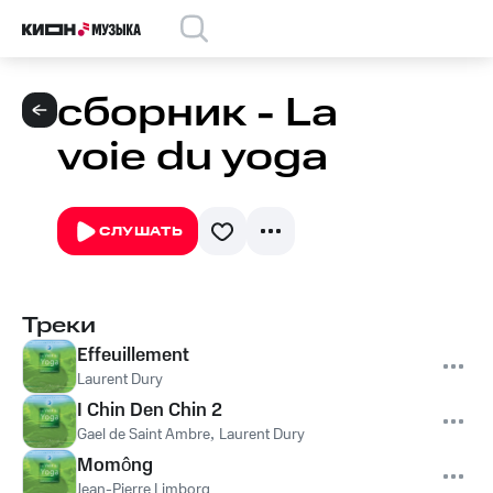
сборник - La
voie du yoga
СЛУШАТЬ
Треки
Effeuillement
Laurent Dury
I Chin Den Chin 2
Gael de Saint Ambre
,
Laurent Dury
Momông
Jean-Pierre Limborg