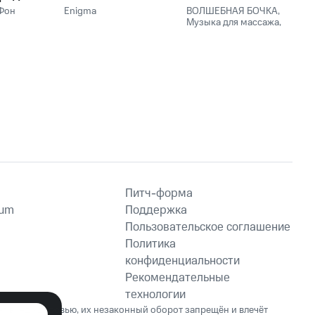
Фон
Enigma
ВОЛШЕБНАЯ БОЧКА
,
ии
Музыка для массажа
,
щая
Музыка для Массажа
Расслабляющая
,
Thai
Massage Music
,
Massage Tribe
,
Massage
Music
Питч-форма
ium
Поддержка
Пользовательское соглашение
Политика
конфиденциальности
Рекомендательные
технологии
ет вред здоровью, их незаконный оборот запрещён и влечёт