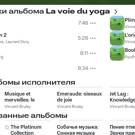
ки альбома
La voie du yoga
Plén
7:48
Vince
n 2
L'or
5:28
re
,
Laurent Dury
Vince
Boo
8:11
rg
Ayut
8:34
бомы исполнителя
Musique et
Emeraude: oiseaux
Jet Lag :
merveilles: le
de joie
Knowledge
royaume du petit
Memories 
Vincent Bruley
Vincent Bruley
Vincent Brule
d'homme
Florence
ванные альбомы
The Platinum
Собачья музыка:
Пение птиц
Collection
Сонная музыка
Звуки пр