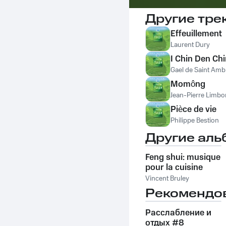
Другие тре
Effeuillement
Laurent Dury
I Chin Den Chi
Gael de Saint Amb
Momông
Jean-Pierre Limbo
Pièce de vie
Philippe Bestion
Другие аль
Feng shui: musique
pour la cuisine
Vincent Bruley
Рекомендо
Расслабление и
отдых #8