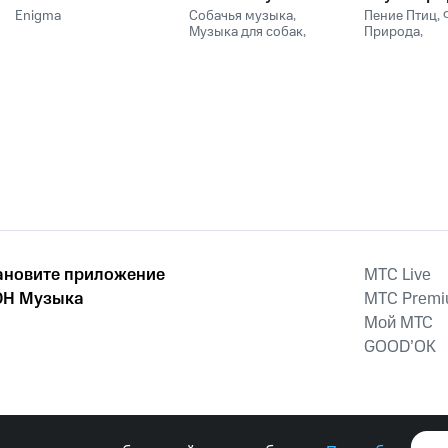
для собак и
для сна и
Enigma
Собачья музыка
,
Пение Птиц
,
музыка для
Музыка для собак
,
релаксац
Природа
,
Сонная музыка для
Расслабляю
релаксации собак
собак
медицина
ановите приложение
MTС Live
Н Музыка
MTС Prem
Мой МТС
GOOD’OK
наркотических средств, психотропных веществ, их аналогов причиня