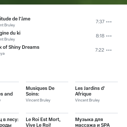
itude de l'âme
7:37
nt Bruley
igine du ki
8:18
nt Bruley
k of Shiny Dreams
7:22
hya
Musiques De
Les Jardins d'
s and
Soins:
Afrique
of
Acunpuncture
y
Vincent Bruley
Vincent Bruley
 в лесу:
Le Roi Est Mort,
Музыка для
ироды
Vive Le Roi!
массажа и SPA