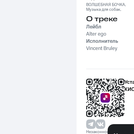
ВОЛШЕБНАЯ БОЧКА
,
Музыка для собак
,
Романтическая
О треке
музыка
,
Relax
,
Музыка
для чтения
,
Relax Music
Лейбл
Alter ego
Исполнитель
Vincent Bruley
Уст
КИО
Незаконное потребление 