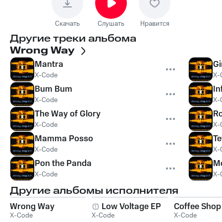
Скачать
Слушать
Нравится
Другие треки альбома
Wrong Way
Mantra
G
X-Code
X-
Bum Bum
In
X-Code
X-
The Way of Glory
R
X-Code
X-
Mamma Posso
Te
X-Code
X-
Pon the Panda
M
X-Code
X-
Другие альбомы исполнителя
Wrong Way
Low Voltage EP
Coffee Shop
X-Code
X-Code
X-Code