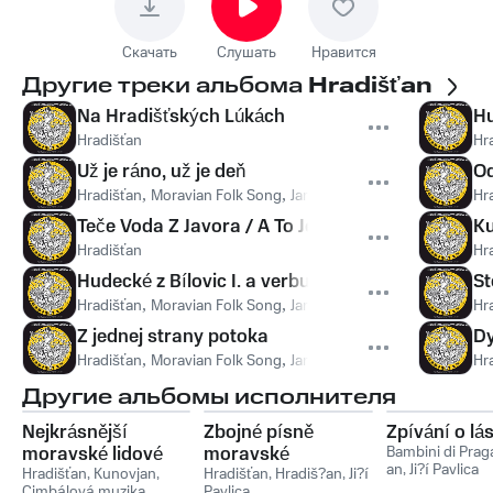
Скачать
Слушать
Нравится
Другие треки альбома
Hradišťan
Na Hradišťských Lúkách
Hu
Hradišťan
Hr
Už je ráno, už je deň
Od
Hradišťan
,
Moravian Folk Song
,
Jaroslav Staněk
,
Vlasta Gryco
Hr
Teče Voda Z Javora / A To Je Ten Zamoravský
Ku
Hradišťan
Hr
Hudecké z Bílovic I. a verbuňk
St
Hradišťan
,
Moravian Folk Song
,
Jaroslav Staněk
Hr
Z jednej strany potoka
Dy
Hradišťan
,
Moravian Folk Song
,
Jaroslav Staněk
,
Věra Dominc
Hr
Другие альбомы исполнителя
Nejkrásnější
Zbojné písně
Zpívání o lá
moravské lidové
moravské
Bambini di Prag
an
,
Ji?í Pavlica
písně 2 - Okolo
Hradišťan
,
Kunovjan
,
Hradišťan
,
Hradiš?an
,
Ji?í
Cimbálová muzika
Pavlica