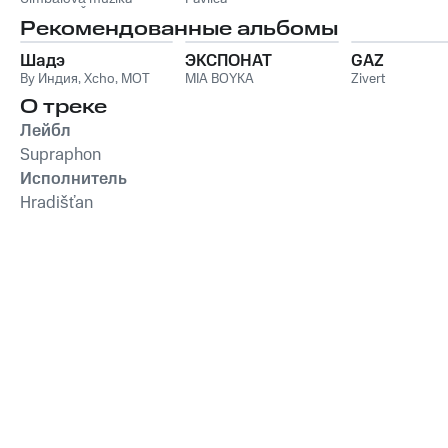
Hradišťa
Jaroslava Čecha
Рекомендованные альбомы
Шадэ
ЭКСПОНАТ
GAZ
By Индия
,
Xcho
,
MOT
MIA BOYKA
Zivert
О треке
Лейбл
Supraphon
Исполнитель
Hradišťan