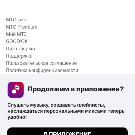
MTС Live
MTС Premium
Мой МТС
GOOD’OK
Питч-форма
Поддержка
Пользовательское соглашение
Политика конфиденциальности
Рекомендательные технологии
Продолжим в приложении? 
СКАЧАТЬ ПРИЛОЖЕНИЕ
Слушать музыку, создавать плейлисты, 
наслаждаться персональными миксами теперь 
удобно!
Незаконное потребление наркотических средств,
психотропных веществ, их аналогов причиняет вред здоровью,
Мы используем куки, чтобы на сайте все
В ПРИЛОЖЕНИЕ