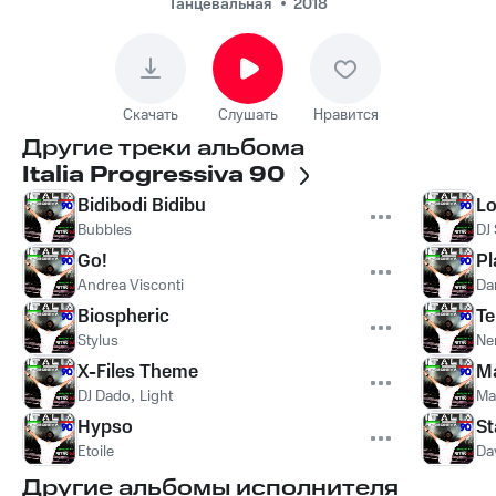
Танцевальная
2018
Скачать
Слушать
Нравится
Другие треки альбома
Italia Progressiva 90
Bidibodi Bidibu
L
Bubbles
DJ
Go!
P
Andrea Visconti
Da
Biospheric
Te
Stylus
Ne
X-Files Theme
M
DJ Dado
,
Light
Ma
Hypso
St
Etoile
Da
Другие альбомы исполнителя