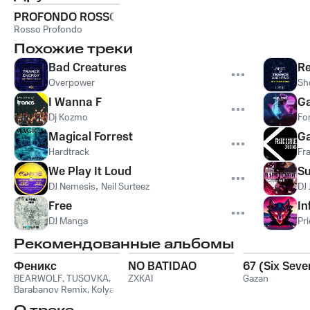
PROFONDO ROSSO
Rosso Profondo
Похожие треки
Bad Creatures
Re
Overpower
Sh
I Wanna F
G
Dj Kozmo
Fo
Magical Forrest
G
Hardtrack
Fr
We Play It Loud
Su
DJ Nemesis
,
Neil Surteez
DJ 
Free
In
DJ Manga
Pr
Рекомендованные альбомы
Феникс
NO BATIDAO
67 (Six Seve
BEARWOLF
,
TUSOVKA
,
ZXKAI
Gazan
Barabanov Remix
,
Kolya
Funk
,
WXREAD
,
Emio