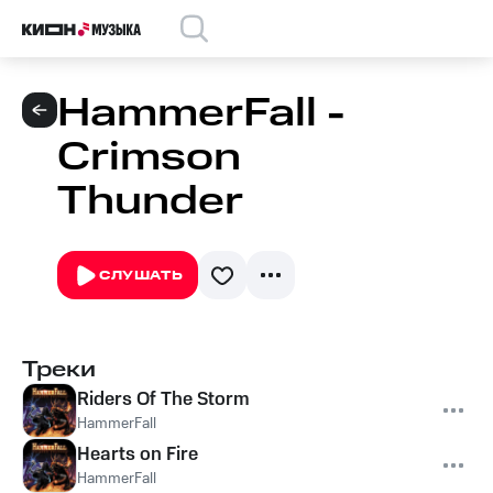
HammerFall -
Crimson
Thunder
СЛУШАТЬ
Треки
Riders Of The Storm
HammerFall
Hearts on Fire
HammerFall