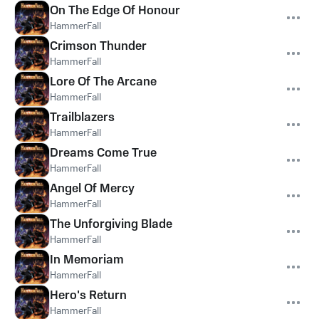
On The Edge Of Honour
HammerFall
Crimson Thunder
HammerFall
Lore Of The Arcane
HammerFall
Trailblazers
HammerFall
Dreams Come True
HammerFall
Angel Of Mercy
HammerFall
The Unforgiving Blade
HammerFall
In Memoriam
HammerFall
Hero's Return
HammerFall