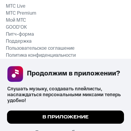
MTС Live
MTС Premium
Мой МТС
GOOD’OK
Питч-форма
Поддержка
Пользовательское соглашение
Политика конфиденциальности
Рекомендательные технологии
Продолжим в приложении? 
СКАЧАТЬ ПРИЛОЖЕНИЕ
Слушать музыку, создавать плейлисты, 
наслаждаться персональными миксами теперь 
удобно!
Незаконное потребление наркотических средств,
психотропных веществ, их аналогов причиняет вред здоровью,
Мы используем куки, чтобы на сайте все
В ПРИЛОЖЕНИЕ
их незаконный оборот запрещён и влечёт установленную
работало.
Подробнее
законодательством ответственность.
© 2026 ООО «КИОН».
ПОНЯТНО