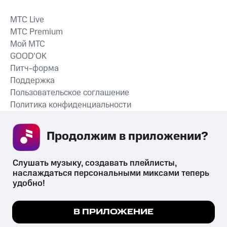
MTС Live
MTС Premium
Мой МТС
GOOD’OK
Питч-форма
Поддержка
Пользовательское соглашение
Политика конфиденциальности
Рекомендательные технологии
Продолжим в приложении? 
СКАЧАТЬ ПРИЛОЖЕНИЕ
Слушать музыку, создавать плейлисты, 
наслаждаться персональными миксами теперь 
удобно!
Незаконное потребление наркотических средств,
психотропных веществ, их аналогов причиняет вред здоровью,
Мы используем куки, чтобы на сайте все
В ПРИЛОЖЕНИЕ
их незаконный оборот запрещён и влечёт установленную
работало.
Подробнее
законодательством ответственность.