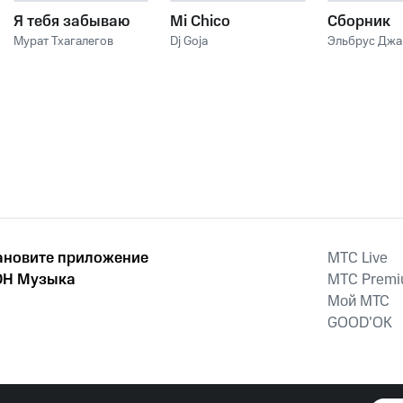
Я тебя забываю
Mi Chico
Сборник
Мурат Тхагалегов
Dj Goja
Эльбрус Дж
ановите приложение
MTС Live
Н Музыка
MTС Prem
Мой МТС
GOOD’OK