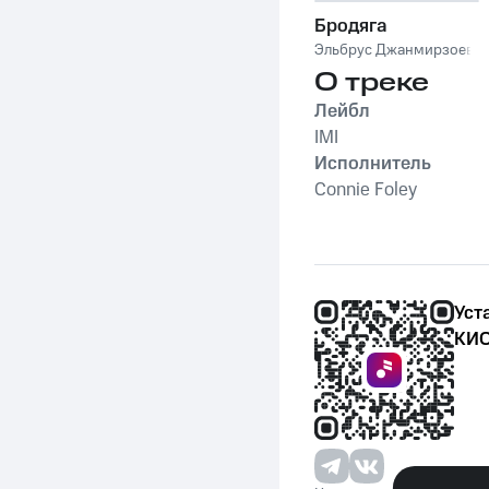
Бродяга
Эльбрус Джанмирзоев
О треке
Лейбл
IMI
Исполнитель
Connie Foley
Уст
КИО