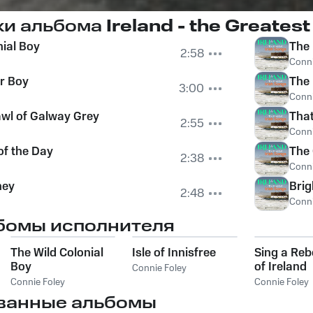
ки альбома
Ireland - the Greatest
nial Boy
The 
2:58
Conni
or Boy
The 
3:00
Conni
awl of Galway Grey
That
2:55
Conni
f the Day
The
2:38
Conni
ney
Brig
2:48
Conni
бомы исполнителя
The Wild Colonial
Isle of Innisfree
Sing a Reb
Boy
of Ireland
Connie Foley
Connie Foley
Connie Foley
ванные альбомы