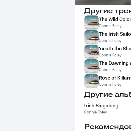
Другие тре
The Wild Colo
Connie Foley
The Irish Sail
Connie Foley
'neath the Sh
Connie Foley
The Dawning o
Connie Foley
Rose of Killar
Connie Foley
Другие аль
Irish Singalong
Connie Foley
Рекомендо