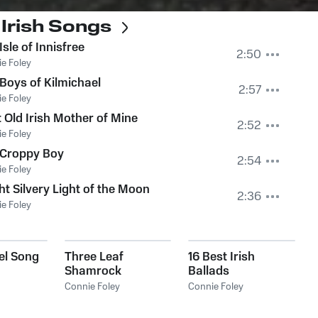
 Irish Songs
Isle of Innisfree
2:50
e Foley
Boys of Kilmichael
2:57
e Foley
 Old Irish Mother of Mine
2:52
e Foley
 Croppy Boy
2:54
e Foley
ht Silvery Light of the Moon
2:36
e Foley
el Song
Three Leaf
16 Best Irish
Shamrock
Ballads
Connie Foley
Connie Foley