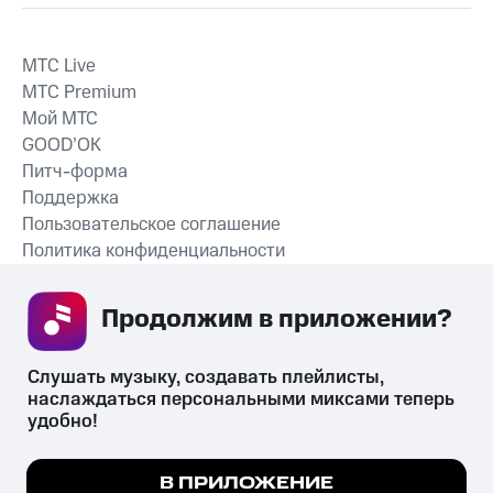
MTС Live
MTС Premium
Мой МТС
GOOD’OK
Питч-форма
Поддержка
Пользовательское соглашение
Политика конфиденциальности
Рекомендательные технологии
Продолжим в приложении? 
СКАЧАТЬ ПРИЛОЖЕНИЕ
Слушать музыку, создавать плейлисты, 
наслаждаться персональными миксами теперь 
удобно!
Незаконное потребление наркотических средств,
психотропных веществ, их аналогов причиняет вред здоровью,
Мы используем куки, чтобы на сайте все
В ПРИЛОЖЕНИЕ
их незаконный оборот запрещён и влечёт установленную