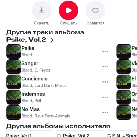
Скачать
Слушать
Нравится
Другие треки альбома
Psike, Vol.2
Psike
Pe
Blood
Bl
Sanger
Vi
Blood
,
DJ Feydz
Bl
Conciencia
El
Blood
,
Lord Dark
,
Mortis
Bl
Indemnes
Or
Blood
,
Pail
Bl
No Mas
N
Blood
,
Rave Party Animals
Bl
Другие альбомы исполнителя
Psike, Vol.1
Psike, Vol.2
G.E.N. - Spec