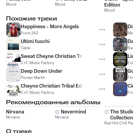
Blood
Blood
Edition
Blood
Похожие треки
Happiness - More Angels
Di
Front 242
Mic
Ultimi fuochi
De
Table
Ra
Sweat Cheyne Christian Tribal Breaks Mix
Li
C+C Music Factory
Exi
Deep Down Under
Go
Florian Martin
Th
Cheyne Christian Tribal Edit (Featured on Pete T
Ci
C+C Music Factory
Fr
Рекомендованные альбомы
Nirvana
Nevermind
The Studi
Nirvana
Nirvana
Collection
Red Hot Chili P
О треке