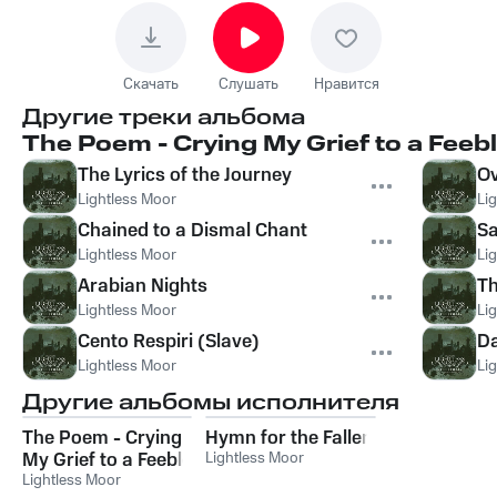
Скачать
Слушать
Нравится
Другие треки альбома
The Poem - Crying My Grief to a Fee
The Lyrics of the Journey
O
Lightless Moor
Li
Chained to a Dismal Chant
Sa
Lightless Moor
Li
Arabian Nights
Th
Lightless Moor
Li
Cento Respiri (Slave)
Da
Lightless Moor
Li
Другие альбомы исполнителя
The Poem - Crying
Hymn for the Fallen
My Grief to a Feeble
Lightless Moor
Dawn
Lightless Moor