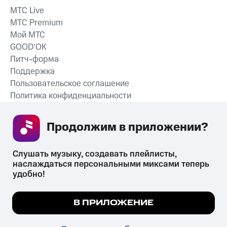
MTС Live
MTС Premium
Мой МТС
GOOD’OK
Питч-форма
Поддержка
Пользовательское соглашение
Политика конфиденциальности
Рекомендательные технологии
Продолжим в приложении? 
СКАЧАТЬ ПРИЛОЖЕНИЕ
Слушать музыку, создавать плейлисты, 
наслаждаться персональными миксами теперь 
удобно!
Незаконное потребление наркотических средств,
психотропных веществ, их аналогов причиняет вред здоровью,
Мы используем куки, чтобы на сайте все
В ПРИЛОЖЕНИЕ
их незаконный оборот запрещён и влечёт установленную
работало.
Подробнее
законодательством ответственность.
© 2026 ООО «КИОН».
ПОНЯТНО