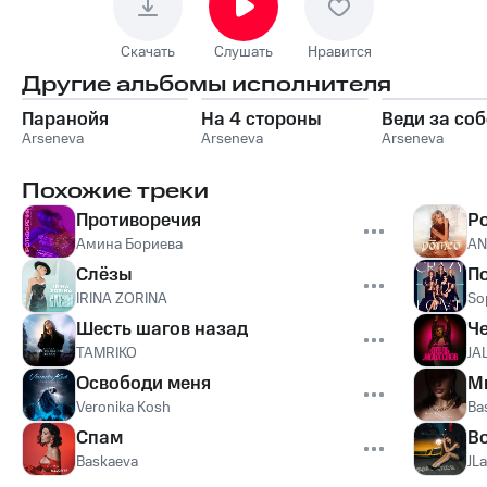
Скачать
Слушать
Нравится
Другие альбомы исполнителя
Паранойя
На 4 стороны
Веди за со
Arseneva
Arseneva
Arseneva
Похожие треки
Противоречия
Р
Амина Бориева
AN
Слёзы
П
IRINA ZORINA
So
Шесть шагов назад
Ч
TAMRIKO
JA
Освободи меня
М
Veronika Kosh
Ba
Спам
В
Baskaeva
JLa