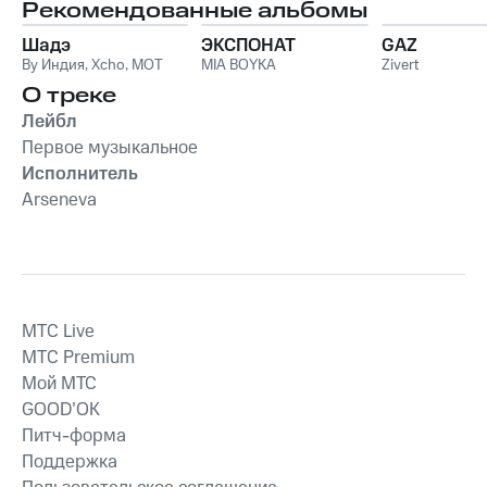
Рекомендованные альбомы
Шадэ
ЭКСПОНАТ
GAZ
By Индия
,
Xcho
,
MOT
MIA BOYKA
Zivert
О треке
Лейбл
Первое музыкальное
Исполнитель
Arseneva
MTС Live
MTС Premium
Мой МТС
GOOD’OK
Питч-форма
Поддержка