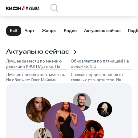
Всё
Чарт
Жанры
Радио
Актуально сейчас
Подб
Актуально сейчас
Лучшее за месяц по мнению
Обновляется по пятницам! На
редакции КИОН Музыки. На
обложке: NЮ
обложке: Marselle
Лучшие новинки поп-музыки.
Свежая порция новинок от
На обложке: Олег Майами
главных рэп-артистов. На
обложке: Слава КПСС