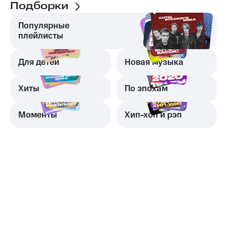
Подборки
Популярные
плейлисты
Для детей
Новая музыка
Хиты
По эпохам
Моменты
Хип-хоп и рэп