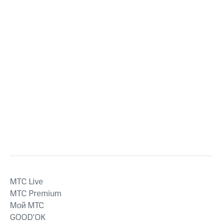
MTС Live
MTС Premium
Мой МТС
GOOD’OK