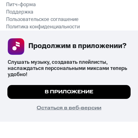
Питч-форма
Поддержка
Пользовательское соглашение
Политика конфиденциальности
Рекомендательные технологии
Продолжим в приложении? 
СКАЧАТЬ ПРИЛОЖЕНИЕ
Слушать музыку, создавать плейлисты, 
наслаждаться персональными миксами теперь 
удобно!
Незаконное потребление наркотических средств,
психотропных веществ, их аналогов причиняет вред здоровью,
Мы используем куки, чтобы на сайте все
В ПРИЛОЖЕНИЕ
их незаконный оборот запрещён и влечёт установленную
работало.
Подробнее
законодательством ответственность.
© 2026 ООО «КИОН».
ПОНЯТНО
Остаться в веб-версии
Все права защищены
18+
Главная
В приложение
Избранное