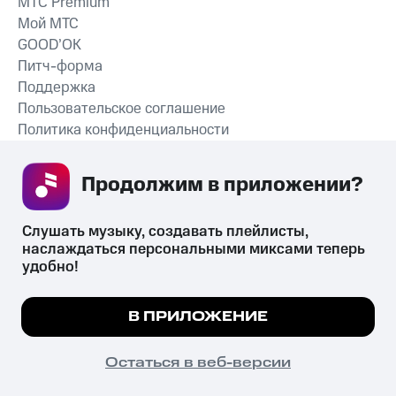
MTС Premium
Мой МТС
GOOD’OK
Питч-форма
Поддержка
Пользовательское соглашение
Политика конфиденциальности
Рекомендательные технологии
Продолжим в приложении? 
СКАЧАТЬ ПРИЛОЖЕНИЕ
Слушать музыку, создавать плейлисты, 
наслаждаться персональными миксами теперь 
удобно!
Незаконное потребление наркотических средств,
психотропных веществ, их аналогов причиняет вред здоровью,
Мы используем куки, чтобы на сайте все
В ПРИЛОЖЕНИЕ
их незаконный оборот запрещён и влечёт установленную
работало.
Подробнее
законодательством ответственность.
© 2026 ООО «КИОН».
ПОНЯТНО
Остаться в веб-версии
Все права защищены
18+
Главная
В приложение
Избранное