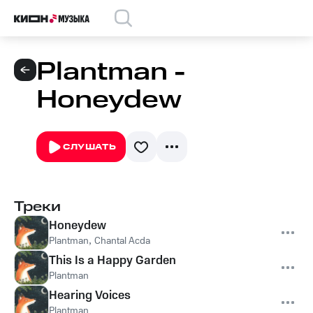
Plantman -
Honeydew
СЛУШАТЬ
Треки
Honeydew
Plantman
,
Chantal Acda
This Is a Happy Garden
Plantman
Hearing Voices
Plantman