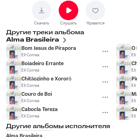
Скачать
Слушать
Нравится
Другие треки альбома
Alma Brasileira
Bom Jesus de Pirapora
O 
Eli Correa
Eli
Boiadeiro Errante
Ch
Eli Correa
Eli
Chitãozinho e Xororó
Pi
Eli Correa
Eli
Couro de Boi
M
Eli Correa
Eli
Cabocla Tereza
S
Eli Correa
Eli
Другие альбомы исполнителя
Alma Brasileira