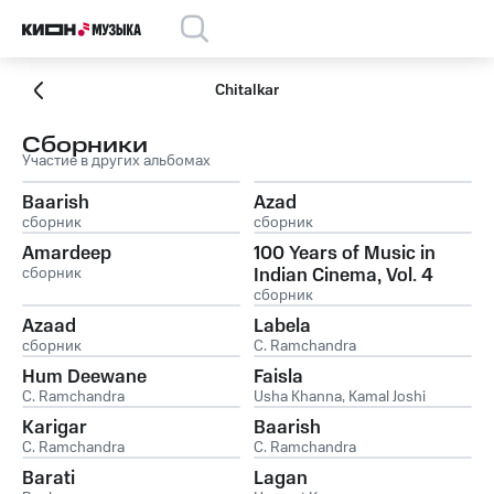
Chitalkar
Сборники
Участие в других альбомах
Baarish
Azad
сборник
сборник
Amardeep
100 Years of Music in
сборник
Indian Cinema, Vol. 4
сборник
Azaad
Labela
сборник
C. Ramchandra
Hum Deewane
Faisla
C. Ramchandra
Usha Khanna
,
Kamal Joshi
Karigar
Baarish
C. Ramchandra
C. Ramchandra
Barati
Lagan