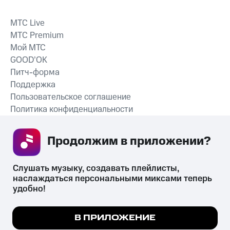
MTС Live
MTС Premium
Мой МТС
GOOD’OK
Питч-форма
Поддержка
Пользовательское соглашение
Политика конфиденциальности
Рекомендательные технологии
Продолжим в приложении? 
СКАЧАТЬ ПРИЛОЖЕНИЕ
Слушать музыку, создавать плейлисты, 
наслаждаться персональными миксами теперь 
удобно!
Незаконное потребление наркотических средств,
психотропных веществ, их аналогов причиняет вред здоровью,
Мы используем куки, чтобы на сайте все
В ПРИЛОЖЕНИЕ
их незаконный оборот запрещён и влечёт установленную
работало.
Подробнее
законодательством ответственность.