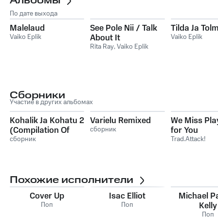
Альбомы
По дате выхода
Malelaud
See Pole Nii / Talk
Tilda Ja Tol
Vaiko Eplik
About It
Vaiko Eplik
Rita Ray
,
Vaiko Eplik
Сборники
Участие в других альбомах
Kohalik Ja Kohatu 2
Varielu Remixed
We Miss Pla
(Compilation Of
сборник
for You
Estonian
сборник
Trad.Attack!
Independent
Music)
Похожие исполнители
Cover Up
Isac Elliot
Michael Pa
Поп
Поп
Kelly
Поп