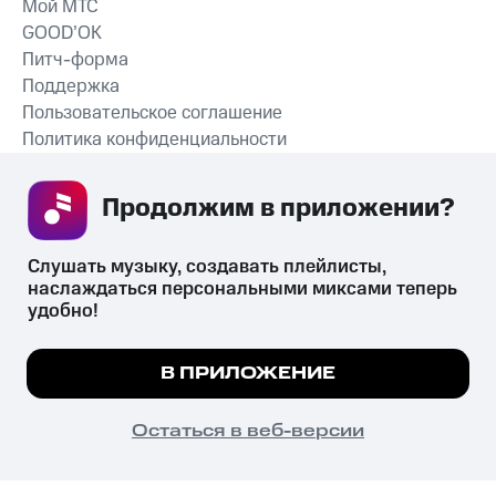
Мой МТС
GOOD’OK
Питч-форма
Поддержка
Пользовательское соглашение
Политика конфиденциальности
Рекомендательные технологии
Продолжим в приложении? 
СКАЧАТЬ ПРИЛОЖЕНИЕ
Слушать музыку, создавать плейлисты, 
наслаждаться персональными миксами теперь 
удобно!
Незаконное потребление наркотических средств,
психотропных веществ, их аналогов причиняет вред здоровью,
Мы используем куки, чтобы на сайте все
В ПРИЛОЖЕНИЕ
их незаконный оборот запрещён и влечёт установленную
работало.
Подробнее
законодательством ответственность.
© 2026 ООО «КИОН».
ПОНЯТНО
Остаться в веб-версии
Все права защищены
18+
Главная
В приложение
Избранное