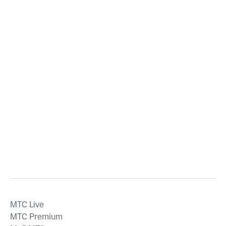
MTС Live
MTС Premium