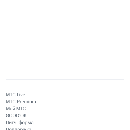
MTС Live
MTС Premium
Мой МТС
GOOD’OK
Питч-форма
Поддержка