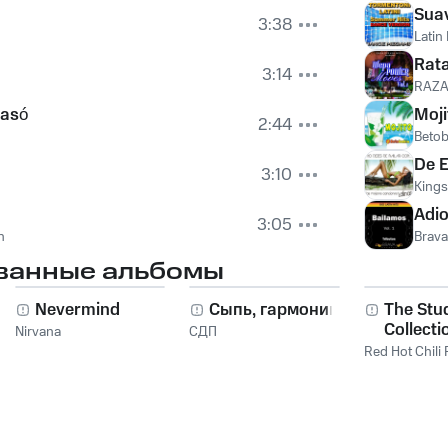
Sua
3:38
Latin
Rata
3:14
RAZA
Pasó
Moji
2:44
Betob
De 
3:10
Kings
Adio
3:05
n
Brava
ванные альбомы
Nevermind
Сыпь, гармоника!
The Stu
Collecti
Nirvana
СДП
2011
Red Hot Chili