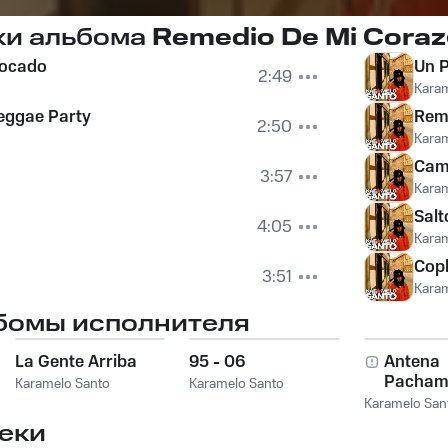
ки альбома
Remedio De Mi Coraz
vocado
Un 
2:49
Karam
ggae Party
Rem
2:50
Karam
Cami
3:57
Karam
Salt
4:05
Karam
Cop
3:51
Karam
бомы исполнителя
La Gente Arriba
95 - 06
Antena
Pacha
Karamelo Santo
Karamelo Santo
Karamelo San
еки