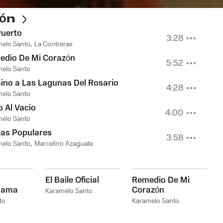
ón
Puerto
3:28
elo Santo
,
La Contreras
edio De Mi Corazón
5:52
elo Santo
no a Las Lagunas Del Rosario
4:28
elo Santo
o Al Vacio
4:00
elo Santo
las Populares
3:58
elo Santo
,
Marcelino Azaguate
El Baile Oficial
Remedio De Mi
mama
Corazón
Karamelo Santo
to
Karamelo Santo