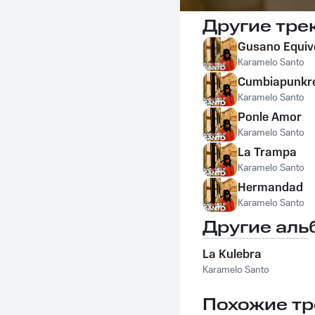
Другие тре
Gusano Equi
Karamelo Santo
Cumbiapunkre
Karamelo Santo
Ponle Amor
Karamelo Santo
La Trampa
Karamelo Santo
Hermandad
Karamelo Santo
Другие аль
La Kulebra
Karamelo Santo
Похожие тр