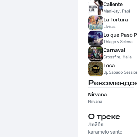
Caliente
Mani-Jay
,
Papi
La Tortura
Elviras
Lo que Pasó 
Thiago y Selena
Carnaval
Crossfire
,
Haila
Loca
Dj. Sabado Sessio
Рекомендо
Nirvana
Nirvana
О треке
Лейбл
karamelo santo