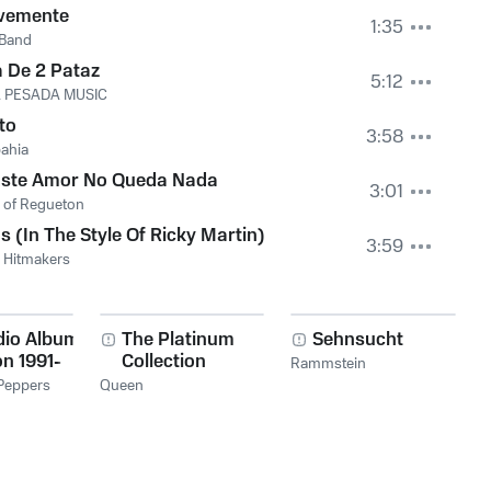
vemente
1:35
 Band
 De 2 Pataz
5:12
 PESADA MUSIC
to
3:58
ahia
Este Amor No Queda Nada
3:01
 of Regueton
s (In The Style Of Ricky Martin)
3:59
 Hitmakers
dio Album
The Platinum
Sehnsucht
on 1991-
Collection
Rammstein
 Peppers
Queen