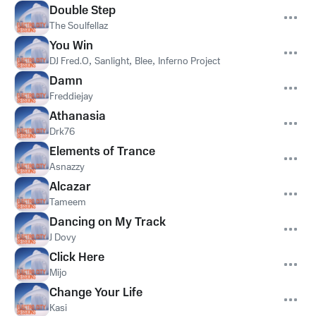
Double Step
The Soulfellaz
You Win
DJ Fred.O
,
Sanlight
,
Blee
,
Inferno Project
Damn
Freddiejay
Athanasia
Drk76
Elements of Trance
Asnazzy
Alcazar
Tameem
Dancing on My Track
J Dovy
Click Here
Mijo
Change Your Life
Kasi