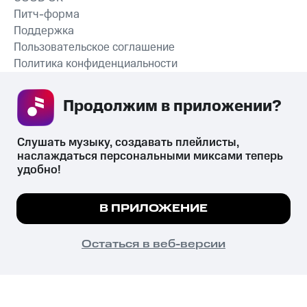
Питч-форма
Поддержка
Пользовательское соглашение
Политика конфиденциальности
Рекомендательные технологии
Продолжим в приложении? 
СКАЧАТЬ ПРИЛОЖЕНИЕ
Слушать музыку, создавать плейлисты, 
наслаждаться персональными миксами теперь 
удобно!
Незаконное потребление наркотических средств,
психотропных веществ, их аналогов причиняет вред здоровью,
Мы используем куки, чтобы на сайте все
В ПРИЛОЖЕНИЕ
их незаконный оборот запрещён и влечёт установленную
работало.
Подробнее
законодательством ответственность.
© 2026 ООО «КИОН».
ПОНЯТНО
Остаться в веб-версии
Все права защищены
18+
Главная
В приложение
Избранное