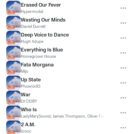
Erased Our Fever
Hypermodal
Wasting Our Minds
Daniel Durrett
Deep Voice to Dance
Hugh Xdupe
Everything Is Blue
Homegrown House
Fata Morgana
Mijo
Up State
Phoenix93
War
DJ CIOBY
Who Is
LadyMarySound
,
James Thompson
,
Oliver Fade
2 A.M.
Jonoc