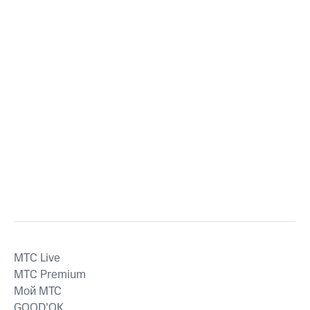
MTС Live
MTС Premium
Мой МТС
GOOD’OK