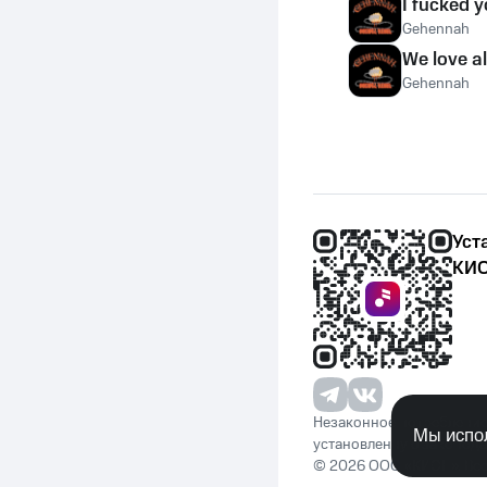
I fucked 
Gehennah
We love a
Gehennah
Уст
КИО
Незаконное потребление 
Мы испол
установленную законода
© 2026 ООО «КИОН». Вс