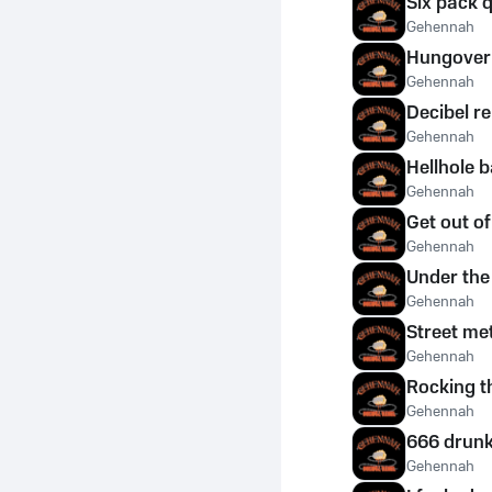
Six pack 
Gehennah
Hungover
Gehennah
Decibel re
Gehennah
Hellhole b
Gehennah
Get out o
Gehennah
Under the
Gehennah
Street me
Gehennah
Rocking th
Gehennah
666 drunk
Gehennah