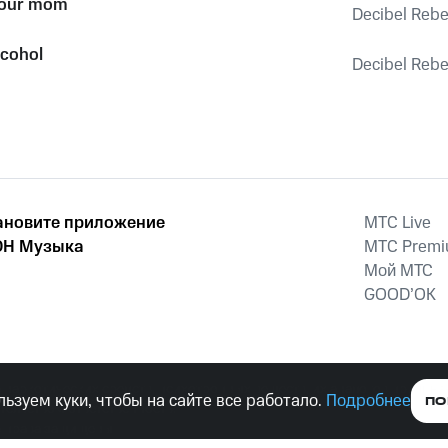
your mom
Decibel Rebe
lcohol
Decibel Rebe
ановите приложение
MTС Live
Н Музыка
MTС Prem
Мой МТС
GOOD’OK
наркотических средств, психотропных веществ, их аналогов причиня
ьзуем куки, чтобы на сайте все работало.
Подробнее
ПО
тельством ответственность.
е права защищены