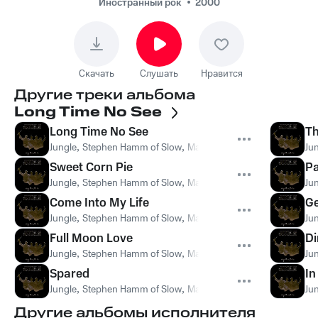
Иностранный рок
2000
Скачать
Слушать
Нравится
Другие треки альбома
Long Time No See
Long Time No See
Th
Jungle
,
Stephen Hamm of Slow
,
Mark Kleiner
Ju
Sweet Corn Pie
P
Jungle
,
Stephen Hamm of Slow
,
Mark Kleiner
Ju
Come Into My Life
Ge
Jungle
,
Stephen Hamm of Slow
,
Mark Kleiner
Ju
Full Moon Love
Di
Jungle
,
Stephen Hamm of Slow
,
Mark Kleiner
Ju
Spared
In
Jungle
,
Stephen Hamm of Slow
,
Mark Kleiner
Ju
Другие альбомы исполнителя