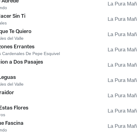
 Adrede
La Pura Mañ
endo
acer Sin Ti
La Pura Mañ
ales
que Te Quiero
La Pura Mañ
es del Valle
zones Errantes
La Pura Mañ
s Cardenales De Pepe Esquivel
ion a Dos Pasajes
La Pura Mañ
Leguas
La Pura Mañ
es del Valle
raidor
La Pura Mañ
Estas Flores
La Pura Mañ
ros
e Fascina
La Pura Mañ
endo