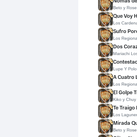
Nomas de
Beto y Ros
Que Voy H
Los Carden
Sufro Por
Los Regional
Dos Cora
Mariachi Lo
Contestac
Lupe Y Polo
A Cuatro 
Los Regional
El Golpe T
Kiko y Chuy
Te Traigo 
Los Lagune
Mirada Qu
Beto y Ros